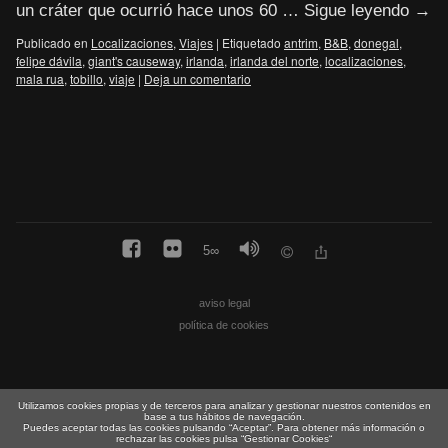
un cráter que ocurrió hace unos 60 …
Sigue leyendo
→
Publicado en
Localizaciones
,
Viajes
|
Etiquetado
antrim
,
B&B
,
donegal
,
felipe dávila
,
giant's causeway
,
irlanda
,
irlanda del norte
,
localizaciones
,
mala rua
,
tobillo
,
viaje
|
Deja un comentario
5
∞
aviso legal
política de cookies
Utilizamos cookies propias y de terceros para analizar y gestionar nuestros contenidos en
base a tus hábitos de navegación.
Puedes aceptar todas las cookies pulsando “Aceptar”. Para obtener más información o
rechazar las cookies pulsa “Gestionar Cookies“