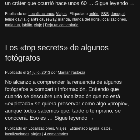
un cráter que ocurrió hace unos 60 …
Sigue leyendo
→
Publicado en
Localizaciones
,
Viajes
|
Etiquetado
antrim
,
B&B
,
donegal
,
felipe dávila
,
giant's causeway
,
irlanda
,
irlanda del norte
,
localizaciones
,
mala rua
,
tobillo
,
viaje
|
Deja un comentario
Los «top secrets» de algunos
fotógrafos
Publicado el
24 julio, 2013
por
Marilar Irastorza
No alcanzo a comprender la renuencia de algunos
fotógrafos a compartir información. Entiendo que
cuando se descubre una localización que no está
«explotada» se quiera preservar como algo «propio»,
aunque todos sabemos que, tarde o temprano, se
conocerá. Eso es …
Sigue leyendo
→
Publicado en
Localizaciones
,
Viajes
|
Etiquetado
ayuda
,
datos
,
localizaciones
,
viajes
|
4 comentarios