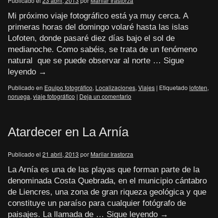
Publicado el
23 abril, 2013
por
Marilar Irastorza
Mi próximo viaje fotográfico está ya muy cerca. A
primeras horas del domingo volaré hasta las islas
Lofoten, donde pasaré diez días bajo el sol de
medianoche. Como sabéis, se trata de un fenómeno
natural que se puede observar al norte …
Sigue
leyendo
→
Publicado en
Equipo fotográfico
,
Localizaciones
,
Viajes
|
Etiquetado
lofoten
,
noruega
,
viaje fotográfico
|
Deja un comentario
Atardecer en La Arnía
Publicado el
21 abril, 2013
por
Marilar Irastorza
La Arnía es una de las playas que forman parte de la
denominada Costa Quebrada, en el municipio cántabro
de Liencres, una zona de gran riqueza geológica y que
constituye un paraíso para cualquier fotógrafo de
paisajes. La llamada de …
Sigue leyendo
→