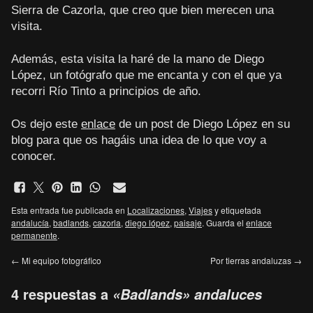
Sierra de Cazorla, que creo que bien merecen una
visita.
Además, esta visita la haré de la mano de Diego
López, un fotógrafo que me encanta y con el que ya
recorri Río Tinto a principios de año.
Os dejo este
enlace
de un post de Diego López en su
blog para que os hagáis una idea de lo que voy a
conocer.
Esta entrada fue publicada en
Localizaciones
,
Viajes
y etiquetada
andalucía
,
badlands
,
cazorla
,
diego lópez
,
paisaje
. Guarda el
enlace
permanente
.
←
Mi equipo fotográfico
Por tierras andaluzas
→
4 respuestas a
«Badlands» andaluces