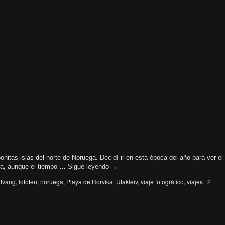
itas islas del norte de Noruega. Decidí ir en esta época del año para ver el
ena, aunque el tiempo …
Sigue leyendo
→
dvang
,
lofoten
,
noruega
,
Playa de Rorvika
,
Utakleiv
,
viaje fotográfico
,
viajes
|
2