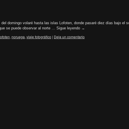
 del domingo volaré hasta las islas Lofoten, donde pasaré diez días bajo el s
que se puede observar al norte …
Sigue leyendo
→
lofoten
,
noruega
,
viaje fotográfico
|
Deja un comentario