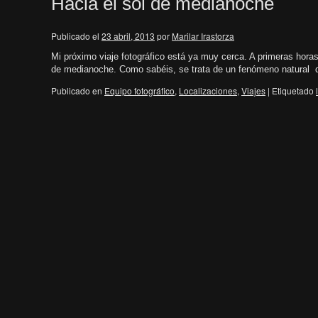
Hacia el sol de medianoche
Publicado el
23 abril, 2013
por
Marilar Irastorza
Mi próximo viaje fotográfico está ya muy cerca. A primeras horas
de medianoche. Como sabéis, se trata de un fenómeno natural 
Publicado en
Equipo fotográfico
,
Localizaciones
,
Viajes
|
Etiquetado