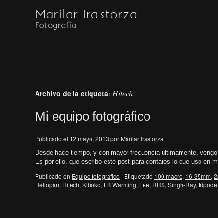
Hitech
Archivo de la etiqueta:
Mi equipo fotográfico
Publicado el
12 mayo, 2013
por
Marilar Irastorza
Desde hace tiempo, y con mayor frecuencia últimamente, vengo r
Es por ello, que escribo este post para contaros lo que uso en m
Publicado en
Equipo fotográfico
|
Etiquetado
100 macro
,
16-35mm
,
2
Heliopan
,
Hitech
,
Kiboko
,
LB Warming
,
Lee
,
RRS
,
Singh-Ray
,
trípode