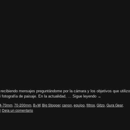
ecibiendo mensajes preguntándome por la cámara y los objetivos que utilizo
i fotografía de paisaje. En la actualidad, …
Sigue leyendo
→
4-70mm
,
70-200mm
,
B+W
,
Big Stopper
,
canon
,
equipo
,
filtros
,
Gitzo
,
Gura Gear
,
|
Deja un comentario