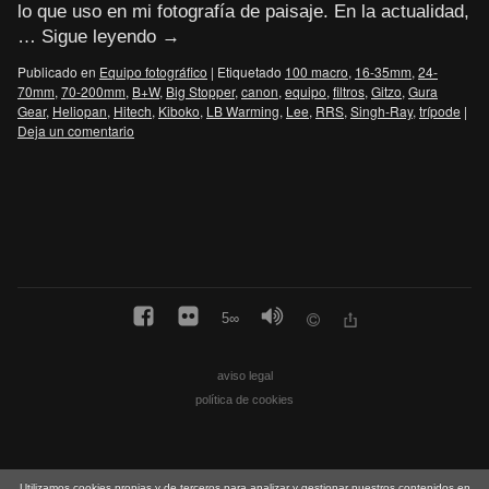
lo que uso en mi fotografía de paisaje. En la actualidad,
…
Sigue leyendo
→
Publicado en
Equipo fotográfico
|
Etiquetado
100 macro
,
16-35mm
,
24-
70mm
,
70-200mm
,
B+W
,
Big Stopper
,
canon
,
equipo
,
filtros
,
Gitzo
,
Gura
Gear
,
Heliopan
,
Hitech
,
Kiboko
,
LB Warming
,
Lee
,
RRS
,
Singh-Ray
,
trípode
|
Deja un comentario
5
∞
aviso legal
política de cookies
Utilizamos cookies propias y de terceros para analizar y gestionar nuestros contenidos en